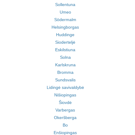
Sollentuna
Umeo
Södermalm
Helsingborgas
Huddinge
Sioderteljė
Eskilstiuna
Solna
Karlskruna
Bromma
Sundsvalis
Lidingė savivaldybė
Nišiopingas
Šiovdė
Varbergas
Okeršberga
Bo
Enšiopingas