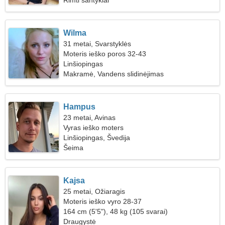
Rimti santykiai
Wilma
31 metai, Svarstyklės
Moteris ieško poros 32-43
Linšiopingas
Makramė, Vandens slidinėjimas
Hampus
23 metai, Avinas
Vyras ieško moters
Linšiopingas, Švedija
Šeima
Kajsa
25 metai, Ožiaragis
Moteris ieško vyro 28-37
164 cm (5'5"), 48 kg (105 svarai)
Draugystė