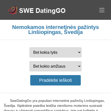
Nemokamos internetinės pažintys
Linšiopingas, Švedija
SweDatingGo yra populiari internetinė pažinčių Linšiopingas,
Švedija. Išplėstinė paieška leidžia vienišoms moterims susirasti
draugų ir užmegzti romantiškus santykius, taip pat kalbėtis ir