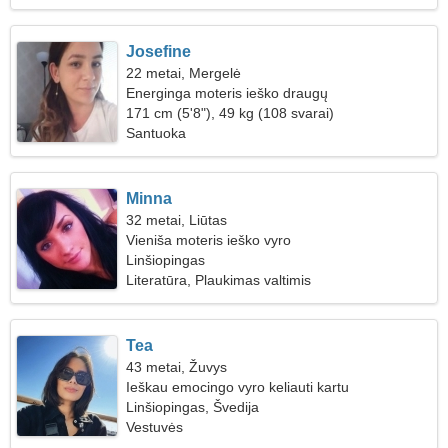
Josefine
22 metai, Mergelė
Energinga moteris ieško draugų
171 cm (5'8"), 49 kg (108 svarai)
Santuoka
Minna
32 metai, Liūtas
Vieniša moteris ieško vyro
Linšiopingas
Literatūra, Plaukimas valtimis
Tea
43 metai, Žuvys
Ieškau emocingo vyro keliauti kartu
Linšiopingas, Švedija
Vestuvės