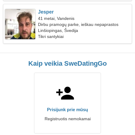
Jesper
41 metai, Vandenis
Dirbu pramogų parke, ieškau nepaprastos
moters
Linšiopingas, Švedija
Tikri santykiai
Kaip veikia SweDatingGo
Prisijunk prie mūsų
Registruotis nemokamai