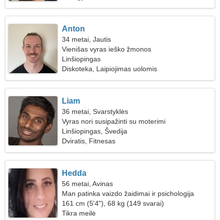
Anton
34 metai, Jautis
Vienišas vyras ieško žmonos
Linšiopingas
Diskoteka, Laipiojimas uolomis
Liam
36 metai, Svarstyklės
Vyras nori susipažinti su moterimi
Linšiopingas, Švedija
Dviratis, Fitnesas
Hedda
56 metai, Avinas
Man patinka vaizdo žaidimai ir psichologija
161 cm (5'4"), 68 kg (149 svarai)
Tikra meilė