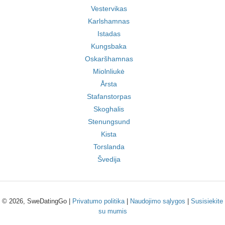
Vestervikas
Karlshamnas
Istadas
Kungsbaka
Oskaršhamnas
Miolnliukė
Årsta
Stafanstorpas
Skoghalis
Stenungsund
Kista
Torslanda
Švedija
© 2026, SweDatingGo |
Privatumo politika
|
Naudojimo sąlygos
|
Susisiekite
su mumis