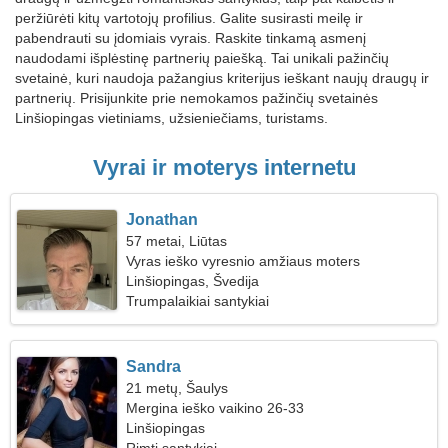
peržiūrėti kitų vartotojų profilius. Galite susirasti meilę ir
pabendrauti su įdomiais vyrais. Raskite tinkamą asmenį
naudodami išplėstinę partnerių paiešką. Tai unikali pažinčių
svetainė, kuri naudoja pažangius kriterijus ieškant naujų draugų ir
partnerių. Prisijunkite prie nemokamos pažinčių svetainės
Linšiopingas vietiniams, užsieniečiams, turistams.
Vyrai ir moterys internetu
Jonathan
57 metai, Liūtas
Vyras ieško vyresnio amžiaus moters
Linšiopingas, Švedija
Trumpalaikiai santykiai
Sandra
21 metų, Šaulys
Mergina ieško vaikino 26-33
Linšiopingas